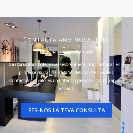
CONTACTA AMB NOSALTRES
Demana'ns més informació
Gestoria Mas
t’ofereix assessorament integral basat en la
professionalitat i la qualitat dels nostres serveis.
Contacta’ns si valores una atenció personalitzada, ràpida i
eficient.
FES-NOS LA TEVA CONSULTA