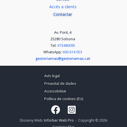
Accés a clients
Contactar
Av. Pont, 4
25280 Solsona
Tel:
973480095
WhatsApp:
600 614 053
gestoriamas@gestoriamas.cat
Avís legal
Privacitat de dades
Accessibilitat
Política de cookies (EU)
Disseny Web:
Inforber Web Pro
- Copyright © 2026
Gestoria Mas