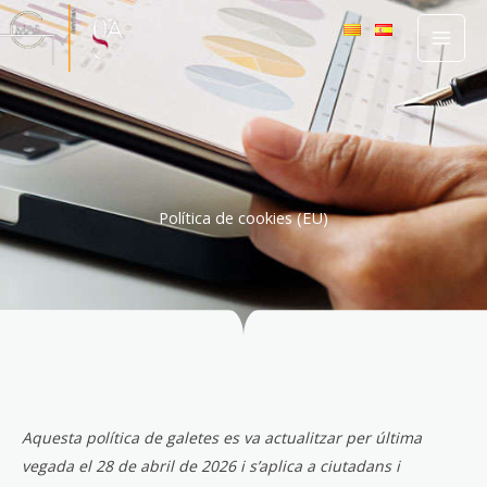
Vés
al
contingut
Política de cookies (EU)
Consent
Estadístiq
Màrqueti
Aquesta política de galetes es va actualitzar per última
to
vegada el 28 de abril de 2026 i s’aplica a ciutadans i