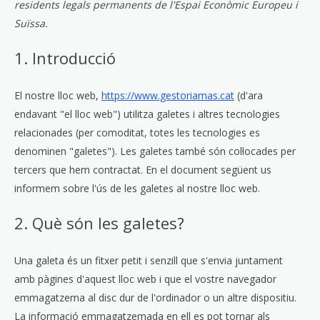
service
residents legals permanents de l'Espai Econòmic Europeu i
diversos
Suïssa.
1. Introducció
El nostre lloc web,
https://www.gestoriamas.cat
(d'ara
endavant "el lloc web") utilitza galetes i altres tecnologies
relacionades (per comoditat, totes les tecnologies es
denominen "galetes"). Les galetes també són col·locades per
tercers que hem contractat. En el document següent us
informem sobre l'ús de les galetes al nostre lloc web.
2. Què són les galetes?
Una galeta és un fitxer petit i senzill que s'envia juntament
amb pàgines d'aquest lloc web i que el vostre navegador
emmagatzema al disc dur de l'ordinador o un altre dispositiu.
La informació emmagatzemada en ell es pot tornar als